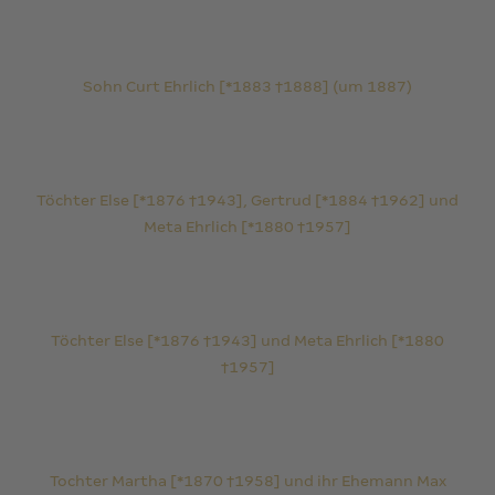
Sohn Curt Ehrlich [*1883 †1888] (um 1887)
Töchter Else [*1876 †1943], Gertrud [*1884 †1962] und
Meta Ehrlich [*1880 †1957]
Töchter Else [*1876 †1943] und Meta Ehrlich [*1880
†1957]
Tochter Martha [*1870 †1958] und ihr Ehemann Max