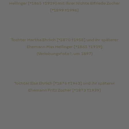
Hellinger [*1865 †1919] mit ihrer Nichte Elfriede Zocher
[*1899 †1996]
Tochter Martha Ehrlich [*1870 †1958] und ihr späterer
Ehemann Max Hellinger [*1865 †1919]
(Verlobungsfoto?, um 1897)
Tochter Else Ehrlich [*1876 †1943] und ihr späterer
Ehemann Fritz Zocher [*1873 †1939]