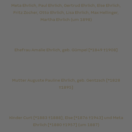
Meta Ehrlich, Paul Ehrlich, Gertrud Ehrlich, Else Ehrlich,
Fritz Zocher, Otto Ehrlich, Lisa Ehrlich, Max Hellinger,
Martha Ehrlich (um 1898)
Ehefrau Amalie Ehrlich, geb. Gümpel [*1849 †1908]
Mutter Auguste Pauline Ehrlich, geb. Gentzsch [*1828
†1895]
Kinder Curt [*1883 †1888], Else [*1876 †1943] und Meta
Ehrlich [*1880 †1957] (um 1887)