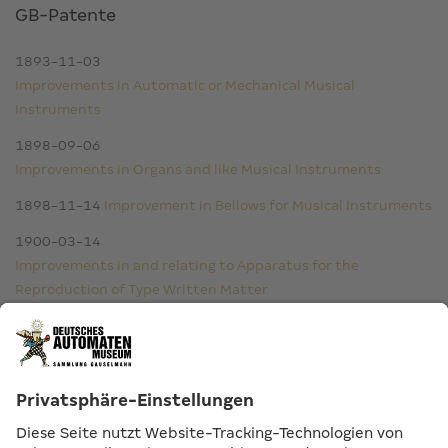
GB-Patente
1893-11-03
Improvements in Automatic or Mechanical Musical
Instruments
1898-09-06
Improvements in Organs and like Musical Instruments
1898-11-14
Improvement in Bellows for Musical Instruments
1900-03-14
Improvements in and relating to Apparatus for the
Reproduction of Type Written Matter
1900-07-16
Improvements in or appertaining to Automatic Key Board
Music Instrument Actuated by Pneumatic Devices